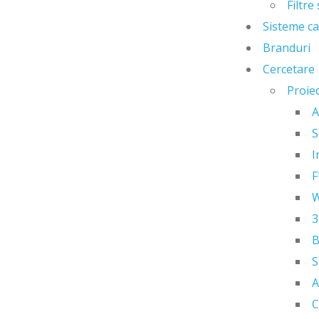
Filtre
Sisteme ca
Branduri
Cercetare
Proie
A
S
I
F
3
B
C