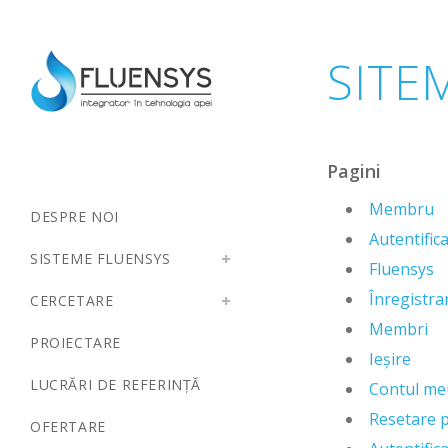
SITE
Pagini
Membru
DESPRE NOI
Autentific
SISTEME FLUENSYS
Fluensys
Înregistra
CERCETARE
Membri
PROIECTARE
Ieșire
LUCRĂRI DE REFERINȚĂ
Contul me
Resetare 
OFERTARE