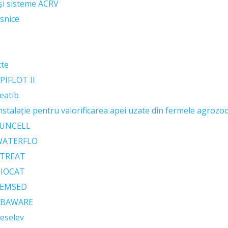
 și sisteme ACRV
snice
cte
PIFLOT II
eatib
nstalație pentru valorificarea apei uzate din fermele agrozo
UNCELL
WATERFLO
TREAT
IOCAT
SEMSED
ABAWARE
eselev