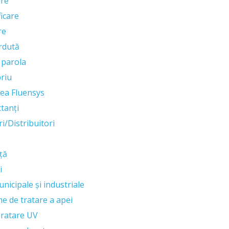
are
icare
re
rdută
 parola
priu
ea Fluensys
ctanți
i/Distribuitori
ță
i
nicipale și industriale
me de tratare a apei
ratare UV