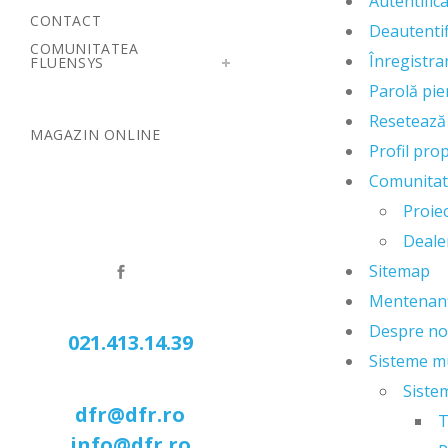
Autentific
CONTACT
Deautentif
COMUNITATEA
Înregistra
FLUENSYS
Parolă pie
Resetează
MAGAZIN ONLINE
Profil pro
Comunitat
Proie
Dealer
Sitemap
Mentenan
Despre no
021.413.14.39
Sisteme mu
Siste
dfr@dfr.ro
T
info@dfr.ro