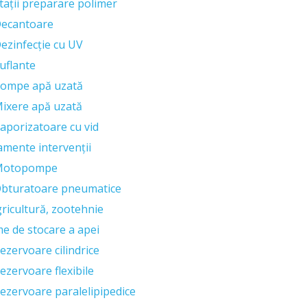
tații preparare polimer
ecantoare
ezinfecție cu UV
uflante
ompe apă uzată
ixere apă uzată
aporizatoare cu vid
amente intervenții
Motopompe
bturatoare pneumatice
ricultură, zootehnie
me de stocare a apei
ezervoare cilindrice
ezervoare flexibile
ezervoare paralelipipedice