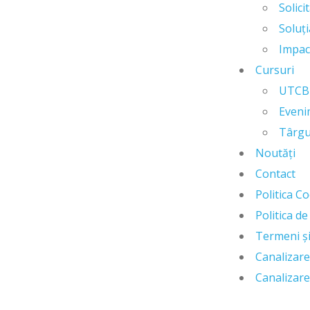
Solici
Soluți
Impac
Cursuri
UTCB
Even
Târgu
Noutăți
Contact
Politica C
Politica de
Termeni și
Canalizare
Canalizare