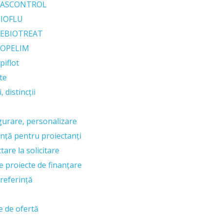
RASCONTROL
IOFLU
EBIOTREAT
OPELIM
piflot
te
, distincții
gurare, personalizare
ență pentru proiectanți
tare la solicitare
e proiecte de finanțare
 referință
e de ofertă