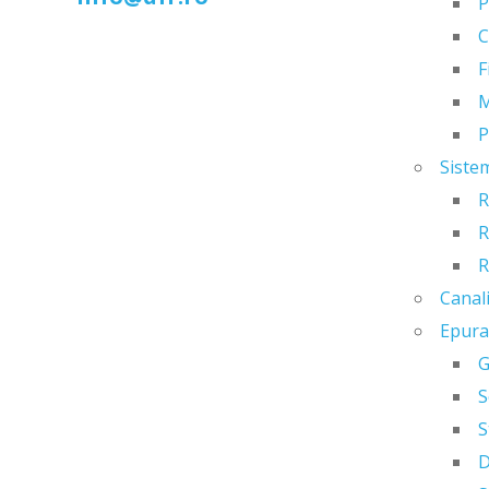
P
C
F
M
P
Siste
R
R
R
Canal
Epura
G
S
S
D