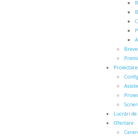
B
C
P
A
Breve
Premii
Proiectare
Confi
Asist
Proiec
Scrier
Lucrări de
Ofertare
Cerer