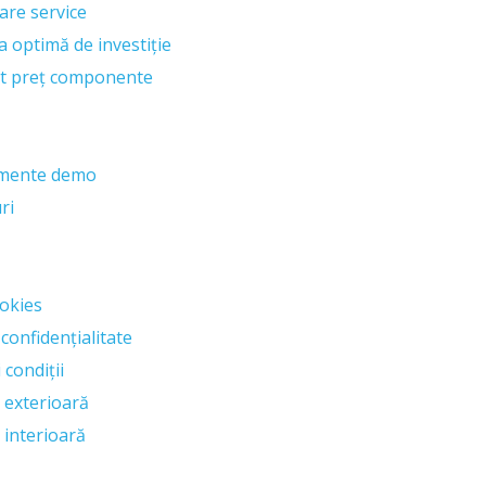
tare service
a optimă de investiție
t preț componente
imente demo
ri
ookies
 confidențialitate
 condiții
 exterioară
 interioară