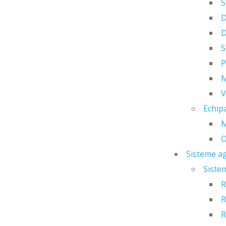
S
D
D
S
P
M
V
Echip
O
Sisteme ag
Siste
R
R
R