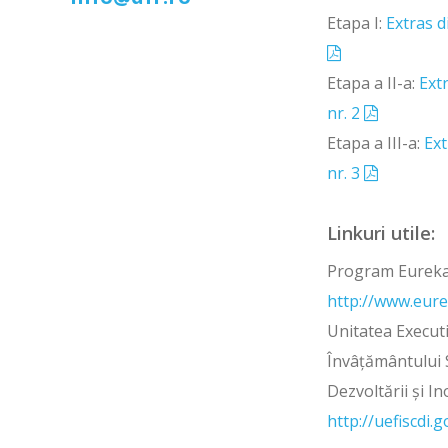
Etapa I:
Extras d
Etapa a II-a:
Ext
nr. 2
Etapa a III-a:
Ext
nr. 3
Linkuri utile:
Program Eureka
http://www.eur
Unitatea Execut
Învâțământului S
Dezvoltării și In
http://uefiscdi.g