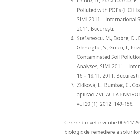
Dobre, D., Pena Leonte, E., 
Polluted with POPs (HCH Is
SIMI 2011 – International 
2011, București;
Ștefănescu, M., Dobre, D., B
Gheorghe, S., Grecu, I., En
Contaminated Soil Pollutio
Analyses, SIMI 2011 – Int
16 – 18.11, 2011, București.
Zídková, L., Bumbac, C., C
aplikací ZVI, ACTA ENV
vol.20 (1), 2012, 149-156.
Cerere brevet invenţie 00911/29.
biologic de remediere a solurilo