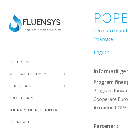
POPE
Cercetări teoret
încărcate
English
DESPRE NOI
Informații ge
SISTEME FLUENSYS
Program finanț
CERCETARE
Program Inovar
PROIECTARE
Cooperare Eur
Acronim:
POPE
LUCRĂRI DE REFERINȚĂ
OFERTARE
Parteneri: