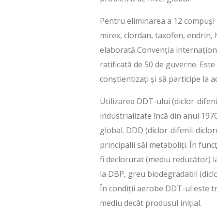
Pentru eliminarea a 12 compuși p
mirex, clordan, taxofen, endrin, 
elaborată Convenția internațion
ratificată de 50 de guverne. Este
conștientizați și să participe la 
Utilizarea DDT-ului (diclor-difenil
industrializate încă din anul 1970
global. DDD (diclor-difenil-diclor
principalii săi metaboliți. În fun
fi declorurat (mediu reducător) l
la DBP, greu biodegradabil (dic
În condiții aerobe DDT-ul este t
mediu decât produsul inițial.