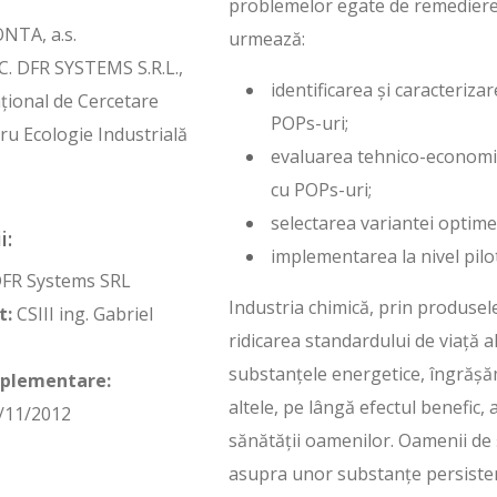
problemelor egate de remediere
NTA, a.s.
urmează:
C. DFR SYSTEMS S.R.L.,
identificarea și caracterizar
țional de Cercetare
POPs-uri;
ru Ecologie Industrială
evaluarea tehnico-economică
cu POPs-uri;
selectarea variantei optime
i:
implementarea la nivel pil
FR Systems SRL
Industria chimică, prin produsele
t:
CSIII ing. Gabriel
ridicarea standardului de viață 
substanțele energetice, îngrășăm
mplementare:
altele, pe lângă efectul benefic, 
/11/2012
sănătății oamenilor. Oamenii de șt
asupra unor substanțe persisten