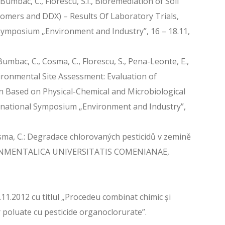
Bumbac, C., Florescu, S.I., Bioremediation of Soil
omers and DDX) – Results Of Laboratory Trials,
Symposium „Environment and Industry”, 16 – 18.11,
umbac, C., Cosma, C., Florescu, S., Pena-Leonte, E.,
vironmental Site Assessment: Evaluation of
n Based on Physical-Chemical and Microbiological
ernational Symposium „Environment and Industry”,
osma, C.: Degradace chlorovaných pesticidů v zemině
IRONMENTALICA UNIVERSITATIS COMENIANAE,
11.2012 cu titlul „Procedeu combinat chimic și
r poluate cu pesticide organoclorurate”.