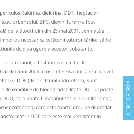
ericuloși (aldrina, dieldrina, DDT, heptaclor,
hexaclorbenzolul, BPC, diaxin, furan) a fost
ală de la Stockholm din 23 mai 2001, semnată și
 imperios necesar ca cetățenii tuturor țărilor să fie
acțiunile de distrugere a acestor substanțe.
-tricloretanul) a fost interzisă în țările
 iar din anul 2004 a fost interzisă utilizarea la nivel
etan) și DDE (diclor-difenil-dicloretena) sunt
CERE OFERTĂ
cție de condițiile de biodegradabilitate DDT-ul poate
a DDD, care poate fi metabolizat în anumite condiții
lorbenzofenona) care este foarte greu de degradat.
ransformat în DDE care este mai persistent in