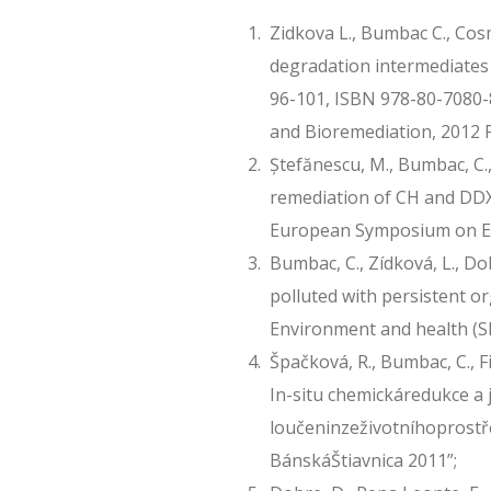
Zidkova L., Bumbac C., Co
degradation intermediates 
96-101, ISBN 978-80-7080-
and Bioremediation, 2012 
Ștefănescu, M., Bumbac, C.,
remediation of CH and DDX 
European Symposium on Env
Bumbac, C., Zídková, L., Do
polluted with persistent 
Environment and health (SE
Špačková, R., Bumbac, C., Fi
In-situ chemickáredukce a j
loučeninzeživotníhoprostř
BánskáŠtiavnica 2011”;