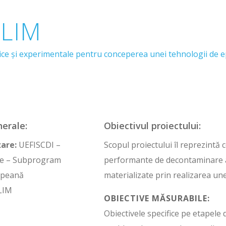
LIM
ice şi experimentale pentru conceperea unei tehnologii de ep
nerale:
Obiectivul proiectului:
are:
UEFISCDI –
Scopul proiectului îl reprezintă
e – Subprogram
performante de decontaminare a 
opeană
materializate prin realizarea une
LIM
OBIECTIVE MĂSURABILE:
Obiectivele specifice pe etapele