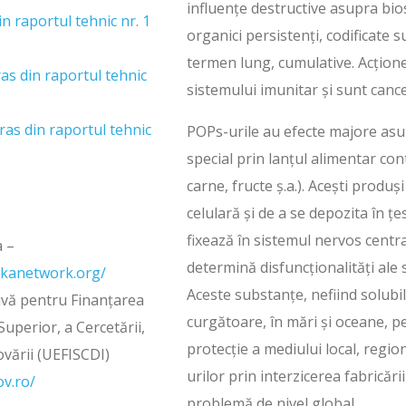
influențe destructive asupra bio
in raportul tehnic nr. 1
organici persistenți, codificate
termen lung, cumulative. Acțion
ras din raportul tehnic
sistemului imunitar și sunt canc
ras din raportul tehnic
POPs-urile au efecte majore asu
special prin lanțul alimentar con
carne, fructe ș.a.). Acești prod
celulară și de a se depozita în țe
fixează în sistemul nervos central,
 –
determină disfuncționalități ale 
ekanetwork.org/
Aceste substanțe, nefiind solubil
ivă pentru Finanțarea
curgătoare, în mări și oceane, pe
uperior, a Cercetării,
protecție a mediului local, regio
ovării (UEFISCDI)
urilor prin interzicerea fabricăr
ov.ro/
problemă de nivel global.