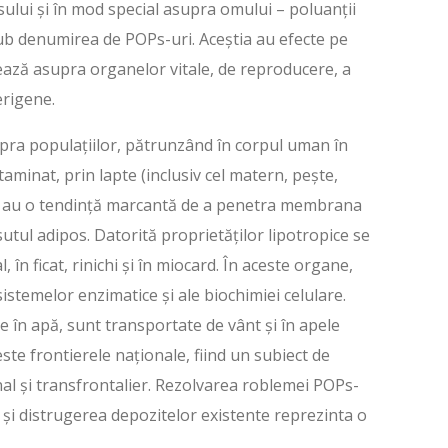
sului și în mod special asupra omului – poluanții
 sub denumirea de POPs-uri. Aceștia au efecte pe
ează asupra organelor vitale, de reproducere, a
erigene.
pra populațiilor, pătrunzând în corpul uman în
taminat, prin lapte (inclusiv cel matern, pește,
uși au o tendință marcantă de a penetra membrana
sutul adipos. Datorită proprietăților lipotropice se
 în ficat, rinichi și în miocard. În aceste organe,
sistemelor enzimatice și ale biochimiei celulare.
e în apă, sunt transportate de vânt și în apele
ste frontierele naționale, fiind un subiect de
nal și transfrontalier. Rezolvarea roblemei POPs-
ii și distrugerea depozitelor existente reprezinta o