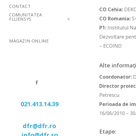
CONTACT
CO Cehia:
DEKO
COMUNITATEA
CO Romania:
S.
FLUENSYS
P1:
Institutul Na
Dezvoltare pent
MAGAZIN ONLINE
– ECOIND
Alte informați
Coordonator:
D
Director proiec
Petrescu
021.413.14.39
Perioada de i
16/06/2010 – 30
dfr@dfr.ro
Etape:
info@dfr.ro