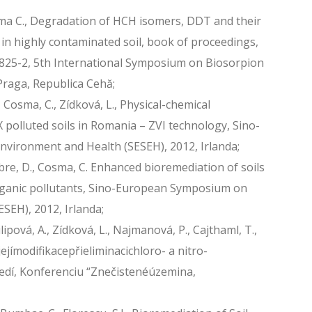
sma C., Degradation of HCH isomers, DDT and their
in highly contaminated soil, book of proceedings,
825-2, 5th International Symposium on Biosorpion
Praga, Republica Cehă;
 Cosma, C., Zídková, L., Physical-chemical
polluted soils in Romania – ZVI technology, Sino-
ironment and Health (SESEH), 2012, Irlanda;
bre, D., Cosma, C. Enhanced bioremediation of soils
organic pollutants, Sino-European Symposium on
SEH), 2012, Irlanda;
lipová, A., Zídková, L., Najmanová, P., Cajthaml, T.,
ejímodifikacepřieliminacichloro- a nitro-
edí, Konferenciu “Znečistenéúzemina,