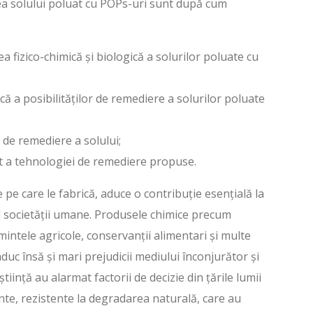
a solului poluat cu POPs-uri sunt după cum
ea fizico-chimică și biologică a solurilor poluate cu
 a posibilităților de remediere a solurilor poluate
 de remediere a solului;
ot a tehnologiei de remediere propuse.
 pe care le fabrică, aduce o contribuție esențială la
al societății umane. Produsele chimice precum
intele agricole, conservanții alimentari și multe
aduc însă și mari prejudicii mediului înconjurător și
iință au alarmat factorii de decizie din țările lumii
te, rezistente la degradarea naturală, care au