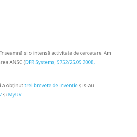
înseamnă și o intensă activitate de cercetare. Am
tarea ANSC (
DFR Systems, 9752/25.09.2008,
i a obținut
trei brevete de invenție
și s-au
W
și
MyUV
.