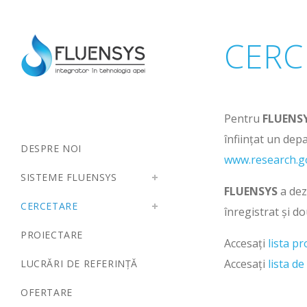
CERC
Pentru
FLUENS
înființat un dep
DESPRE NOI
www.research.g
SISTEME FLUENSYS
FLUENSYS
a dez
CERCETARE
înregistrat și 
PROIECTARE
Accesați
lista pr
Accesați
lista d
LUCRĂRI DE REFERINȚĂ
OFERTARE