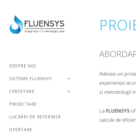
PROI
ABORDAR
DESPRE NOI
Adesea un proiec
SISTEME FLUENSYS
experienței acum
CERCETARE
și metodologii i
PROIECTARE
La
FLUENSYS
of
LUCRĂRI DE REFERINȚĂ
calcule de eficie
OFERTARE