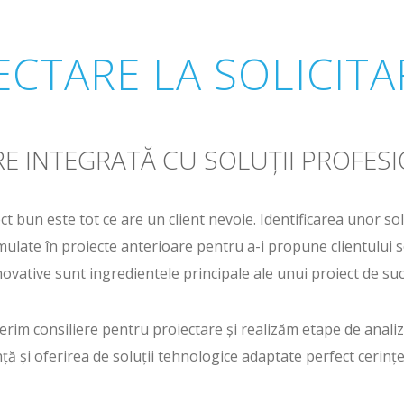
ECTARE LA SOLICITA
E INTEGRATĂ CU SOLUȚII PROFESI
t bun este tot ce are un client nevoie. Identificarea unor so
ulate în proiecte anterioare pentru a-i propune clientului so
novative sunt ingredientele principale ale unui proiect de suc
erim consiliere pentru proiectare și realizăm etape de analiză
nță și oferirea de soluții tehnologice adaptate perfect cerințel