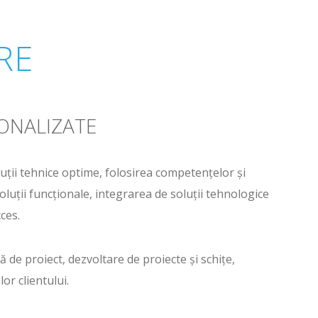
RE
ONALIZATE
luții tehnice optime, folosirea competențelor și
luții funcționale, integrarea de soluții tehnologice
ces.
 de proiect, dezvoltare de proiecte și schițe,
or clientului.