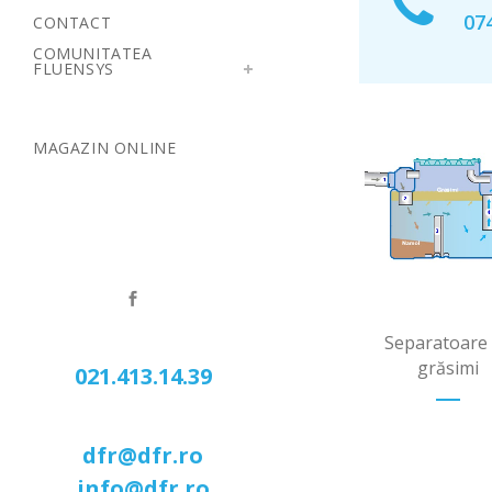
074
CONTACT
COMUNITATEA
FLUENSYS
MAGAZIN ONLINE
Separatoare
grăsimi
021.413.14.39
dfr@dfr.ro
info@dfr.ro