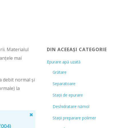
ii. Materialul
DIN ACEEAȘI CATEGORIE
tanțele mai
Epurare apă uzată
Grătare
a debit normal și
Separatoare
ormale) la
Stații de epurare
Deshidratare nămol
Stații preparare polimer
(004)