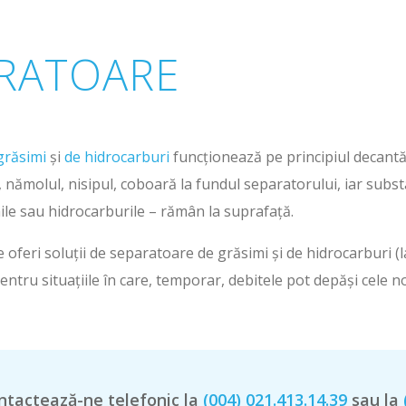
RATOARE
grăsimi
și
de hidrocarburi
funcționează pe principiul decantăr
 nămolul, nisipul, coboară la fundul separatorului, iar subs
le sau hidrocarburile – rămân la suprafață.
 oferi soluții de separatoare de grăsimi și de hidrocarburi (l
entru situațiile în care, temporar, debitele pot depăși cele n
ntactează-ne telefonic la
(004) 021.413.14.39
sau la