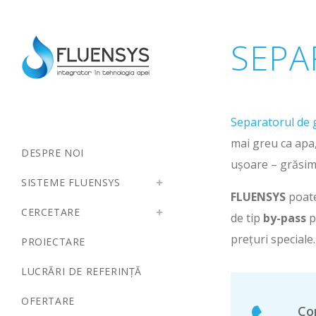
SEPA
Separatorul de 
mai greu ca apa,
DESPRE NOI
ușoare – grăsimi
SISTEME FLUENSYS
FLUENSYS
poate
CERCETARE
de tip
by-pass
p
prețuri speciale.
PROIECTARE
LUCRĂRI DE REFERINȚĂ
OFERTARE
Co