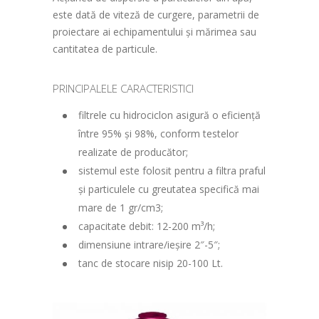
este dată de viteză de curgere, parametrii de
proiectare ai echipamentului şi mărimea sau
cantitatea de particule.
PRINCIPALELE CARACTERISTICI
filtrele cu hidrociclon asigură o eficiență
între 95% şi 98%, conform testelor
realizate de producător;
sistemul este folosit pentru a filtra praful
şi particulele cu greutatea specifică mai
mare de 1 gr/cm3;
capacitate debit: 12-200 m³/h;
dimensiune intrare/ieşire 2″-5″;
tanc de stocare nisip 20-100 Lt.